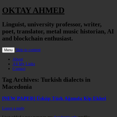
OKTAY AHMED
Linguist, university professor, writer,
poet, translator, metal music historian, AI
and blockchain enthusiast.
Skip to content
Menu
About
All My Links
Contact
Tag Archives:
Turkish dialects in
Macedonia
[NEW PAPER] Üsküp Türk Ağzında Kip Ekleri
Leave a reply