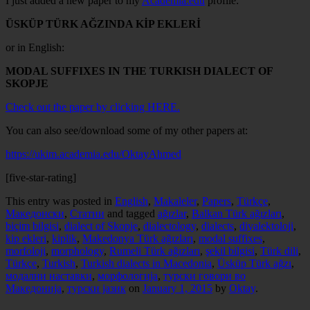
I just added a new paper to my
Academia.edu
profile:
ÜSKÜP TÜRK AĞZINDA KİP EKLERİ
or in English:
MODAL SUFFIXES IN THE TURKISH DIALECT OF
SKOPJE
Check out the paper by clicking HERE.
You can also see/download some of my other papers at:
https://ukim.academia.edu/OktayAhmed
[five-star-rating]
This entry was posted in
English
,
Makaleler
,
Papers
,
Türkçe
,
Македонски
,
Статии
and tagged
ağızlar
,
Balkan Türk ağızları
,
biçim bilgisi
,
dialect of Skopje
,
dialectology
,
dialects
,
diyalektoloji
,
kip ekleri
,
kiplik
,
Makedonya Türk ağızları
,
modal suffixes
,
morfoloji
,
morphology
,
Rumeli Türk ağızları
,
şekil bilgisi
,
Türk dili
,
Türkçe
,
Turkish
,
Turkish dialects in Macedonia
,
Üsküp Türk ağzı
,
модални наставки
,
морфологија
,
турски говори во
Македонија
,
турски јазик
on
January 1, 2015
by
Oktay
.