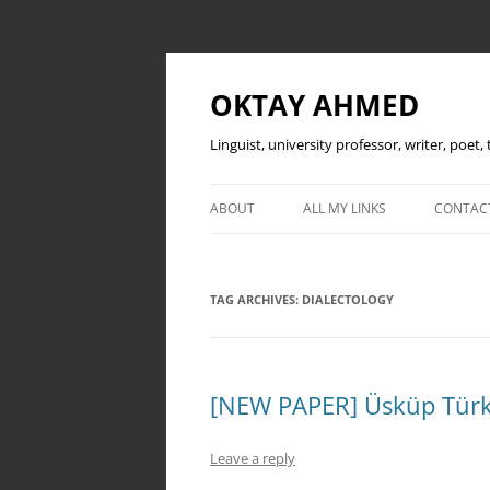
OKTAY AHMED
Linguist, university professor, writer, poet
ABOUT
ALL MY LINKS
CONTAC
TAG ARCHIVES:
DIALECTOLOGY
[NEW PAPER] Üsküp Türk 
Leave a reply