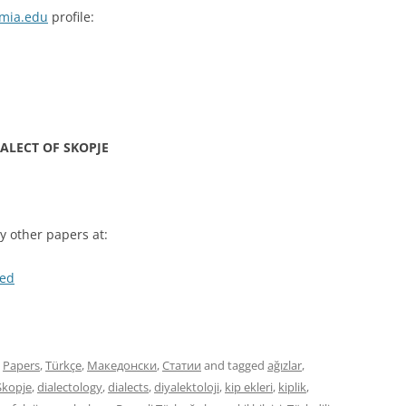
mia.edu
profile:
ALECT OF SKOPJE
 other papers at:
med
,
Papers
,
Türkçe
,
Македонски
,
Статии
and tagged
ağızlar
,
 Skopje
,
dialectology
,
dialects
,
diyalektoloji
,
kip ekleri
,
kiplik
,