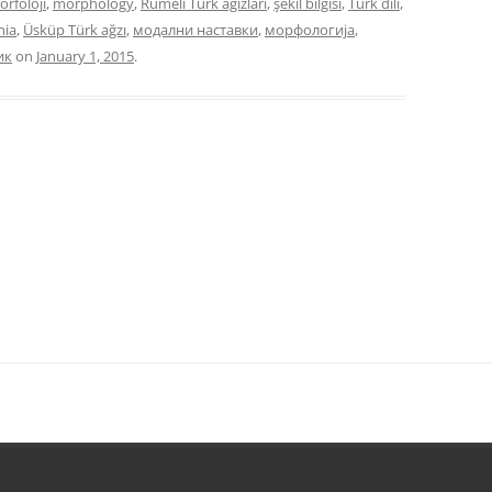
rfoloji
,
morphology
,
Rumeli Türk ağızları
,
şekil bilgisi
,
Türk dili
,
nia
,
Üsküp Türk ağzı
,
модални наставки
,
морфологија
,
ик
on
January 1, 2015
.