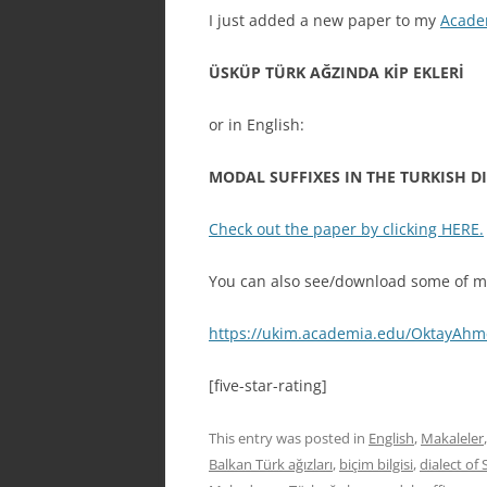
I just added a new paper to my
Acade
ÜSKÜP TÜRK AĞZINDA KİP EKLERİ
or in English:
MODAL SUFFIXES IN THE TURKISH DI
Check out the paper by clicking HERE.
You can also see/download some of my
https://ukim.academia.edu/OktayAh
[five-star-rating]
This entry was posted in
English
,
Makaleler
Balkan Türk ağızları
,
biçim bilgisi
,
dialect of