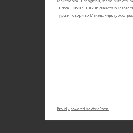
Makedonya Türk ağızları
,
modal suffixes
,
mo
Türkçe
,
Turkish
,
Turkish dialects in Macedo
турски говори во Македонија
,
турски јаз
Proudly powered by WordPress