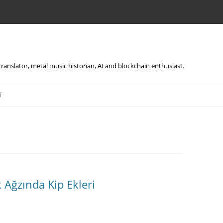
, translator, metal music historian, AI and blockchain enthusiast.
Skip
to
T
content
Ağzında Kip Ekleri