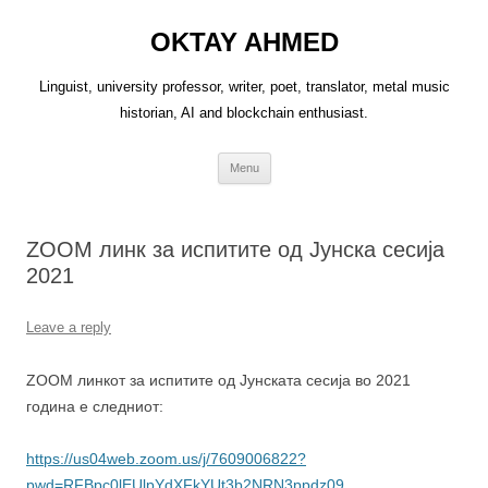
OKTAY AHMED
Linguist, university professor, writer, poet, translator, metal music
historian, AI and blockchain enthusiast.
Skip
Menu
to
content
ZOOM линк за испитите од Јунска сесија
2021
Leave a reply
ZOOM линкот за испитите од Јунската сесија во 2021
година е следниот:
https://us04web.zoom.us/j/7609006822?
pwd=RFBpc0lEUlpYdXFkYUt3b2NRN3ppdz09