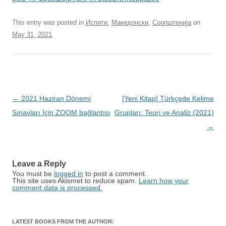
This entry was posted in
Испити
,
Македонски
,
Соопштенија
on
May 31, 2021
.
Post
←
2021 Haziran Dönemi
[Yeni Kitap] Türkçede Kelime
navigation
Sınavları İçin ZOOM bağlantısı
Grupları: Teori ve Analiz (2021)
→
Leave a Reply
You must be
logged in
to post a comment.
This site uses Akismet to reduce spam.
Learn how your
comment data is processed.
LATEST BOOKS FROM THE AUTHOR: