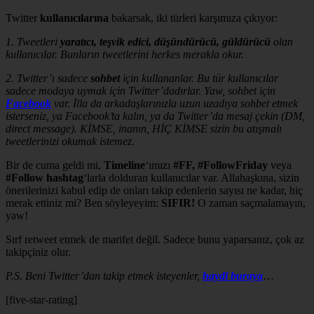
Twitter
kullanıcılarına
bakarsak, iki türleri karşımıza çıkıyor:
1. Tweetleri
yaratıcı, teşvik edici, düşündürücü, güldürücü
olan
kullanıcılar. Bunların tweetlerini herkes merakla okur.
2. Twitter’ı sadece
sohbet
için kullananlar. Bu tür kullanıcılar
sadece modaya uymak için Twitter’dadırlar. Yaw, sohbet için
Facebook
var. İlla da arkadaşlarınızla uzun uzadıya sohbet etmek
isterseniz, ya Facebook’ta kalın, ya da Twitter’da mesaj çekin (DM,
direct message). KİMSE, inanın, HİÇ KİMSE sizin bu atışmalı
tweetlerinizi okumak istemez
.
Bir de cuma geldi mi,
Timeline
‘ımızı
#FF, #FollowFriday
veya
#Follow
hashtag
‘larla dolduran kullanıcılar var. Allahaşkına, sizin
önerilerinizi kabul edip de onları takip edenlerin sayısı ne kadar, hiç
merak ettiniz mi? Ben söyleyeyim:
SIFIR!
O zaman saçmalamayın,
yaw!
Sırf retweet etmek de marifet değil. Sadece bunu yaparsanız, çok az
takipçiniz olur.
P.S. Beni Twitter’dan takip etmek isteyenler,
haydi buraya
…
[five-star-rating]