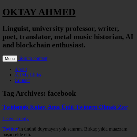
OKTAY AHMED
Linguist, university professor, writer,
poet, translator, metal music historian, AI
and blockchain enthusiast.
Skip to content
Menu
About
All My Links
Contact
Tag Archives:
facebook
Twitlemek Kolay, Ama Ünlü Twittercı Olmak Zor
Leave a reply
Twitter
‘in ününü duymayan yok sanırım. Birkaç yılda muazzam
başarı elde etti.