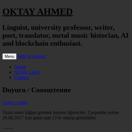
OKTAY AHMED
Linguist, university professor, writer,
poet, translator, metal music historian, AI
and blockchain enthusiast.
Skip to content
Menu
About
All My Links
Contact
Duyuru / Соооштение
Leave a reply
Yazılı sınav kâğını görmek isteyen öğrenciler, Çarşamba yerine
29.08.2017 Salı günü saat 13’te odama gelebilirler.
——-