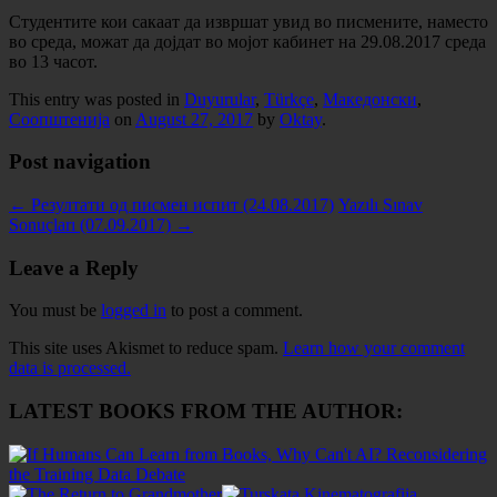
Студентите кои сакаат да извршат увид во писмените, наместо
во среда, можат да дојдат во мојот кабинет на 29.08.2017 среда
во 13 часот.
This entry was posted in
Duyurular
,
Türkçe
,
Македонски
,
Соопштенија
on
August 27, 2017
by
Oktay
.
Post navigation
←
Резултати од писмен испит (24.08.2017)
Yazılı Sınav
Sonuçları (07.09.2017)
→
Leave a Reply
You must be
logged in
to post a comment.
This site uses Akismet to reduce spam.
Learn how your comment
data is processed.
LATEST BOOKS FROM THE AUTHOR: