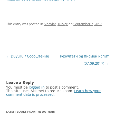
This entry was posted in
Sınavlar
,
Türkçe
on
September 7, 2017
.
Post
←
Duyuru / Соооштение
Резултати од писмен испит
navigation
(07.09.2017)
→
Leave a Reply
You must be
logged in
to post a comment.
This site uses Akismet to reduce spam.
Learn how your
comment data is processed.
LATEST BOOKS FROM THE AUTHOR: