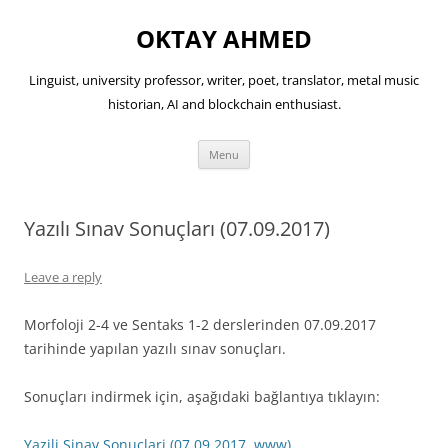
OKTAY AHMED
Linguist, university professor, writer, poet, translator, metal music
historian, AI and blockchain enthusiast.
Skip
Menu
to
content
Yazılı Sınav Sonuçları (07.09.2017)
Leave a reply
Morfoloji 2-4 ve Sentaks 1-2 derslerinden 07.09.2017
tarihinde yapılan yazılı sınav sonuçları.
Sonuçları indirmek için, aşağıdaki bağlantıya tıklayın:
Yazili Sinav Sonuclari (07.09.2017, www)