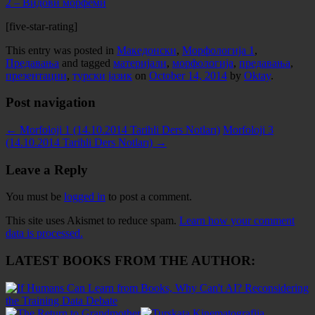
2 – Видови морфеми
[five-star-rating]
This entry was posted in
Македонски
,
Морфологија 1
,
Предавања
and tagged
материјали
,
морфологија
,
предавања
,
презентации
,
турски јазик
on
October 14, 2014
by
Oktay
.
Post navigation
←
Morfoloji 1 (14.10.2014 Tarihli Ders Notları)
Morfoloji 3
(14.10.2014 Tarihli Ders Notları)
→
Leave a Reply
You must be
logged in
to post a comment.
This site uses Akismet to reduce spam.
Learn how your comment
data is processed.
LATEST BOOKS FROM THE AUTHOR: