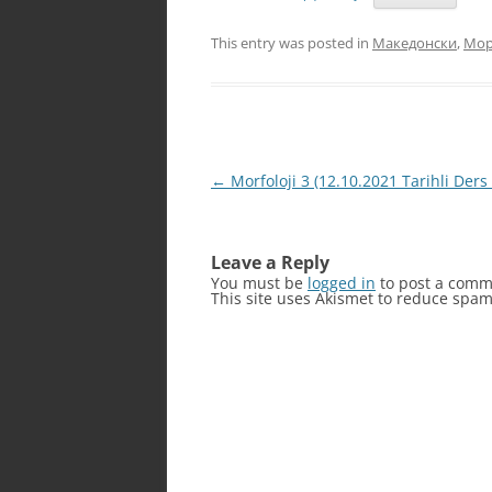
This entry was posted in
Македонски
,
Мор
Post
←
Morfoloji 3 (12.10.2021 Tarihli Ders 
navigation
Leave a Reply
You must be
logged in
to post a comm
This site uses Akismet to reduce spa