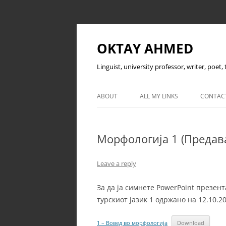
OKTAY AHMED
Linguist, university professor, writer, poet
ABOUT
ALL MY LINKS
CONTAC
Морфологија 1 (Предава
Leave a reply
За да ја симнете PowerPoint презен
турскиот јазик 1 одржано на 12.10.2
1 – Вовед во морфологија
Download