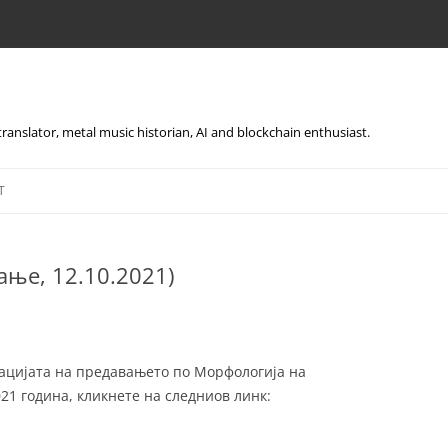
, translator, metal music historian, AI and blockchain enthusiast.
Skip
to
T
content
ње, 12.10.2021)
тацијата на предавањето по Морфологија на
021 година, кликнете на следниов линк: