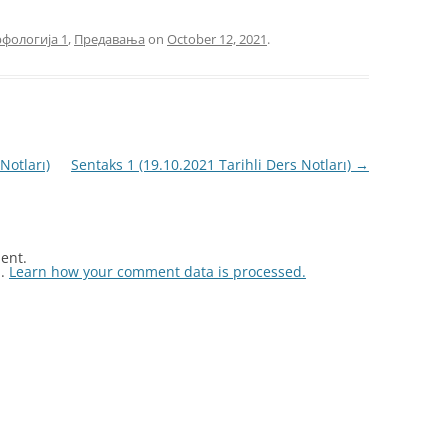
фологија 1
,
Предавања
on
October 12, 2021
.
Notları)
Sentaks 1 (19.10.2021 Tarihli Ders Notları)
→
ent.
m.
Learn how your comment data is processed.