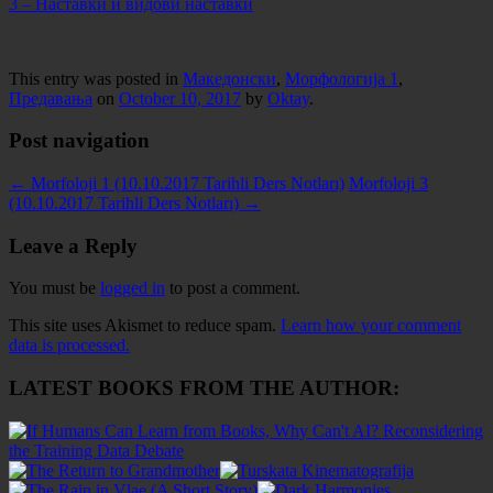
3 – Наставки и видови наставки
This entry was posted in
Македонски
,
Морфологија 1
,
Предавања
on
October 10, 2017
by
Oktay
.
Post navigation
←
Morfoloji 1 (10.10.2017 Tarihli Ders Notları)
Morfoloji 3
(10.10.2017 Tarihli Ders Notları)
→
Leave a Reply
You must be
logged in
to post a comment.
This site uses Akismet to reduce spam.
Learn how your comment
data is processed.
LATEST BOOKS FROM THE AUTHOR: