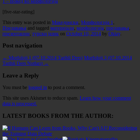
1 – Вовед во морфологија
[five-star-rating]
This entry was posted in
Македонски
,
Морфологија 1
,
Предавања
and tagged
материјали
,
морфологија
,
предавања
,
презентации
,
турски јазик
on
October 10, 2014
by
Oktay
.
Post navigation
←
Morfoloji 1 (07.10.2014 Tarihli Ders)
Morfoloji 3 (07.10.2014
Tarihli Ders Notları)
→
Leave a Reply
You must be
logged in
to post a comment.
This site uses Akismet to reduce spam.
Learn how your comment
data is processed.
LATEST BOOKS FROM THE AUTHOR: