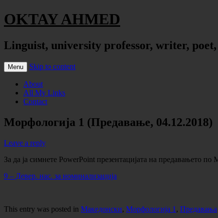
OKTAY AHMED
Linguist, university professor, writer, poet
Skip to content
Menu
About
All My Links
Contact
Морфологија 1 (Предавање, 04.12.2018)
Leave a reply
За да ја симнете PowerPoint презентацијата на предавањето по 
9 – Девер. нас. за номинализација
This entry was posted in
Македонски
,
Морфологија 1
,
Предавања