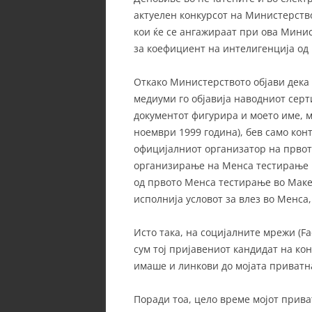
актуелен конкурсот на Министерство
кои ќе се ангажираат при ова Мини
за коефициент на интелигенција од 
Откако Министерството објави дека 
медиуми го објавија наводниот серт
документот фигурира и моето име, м
ноември 1999 година), бев само кон
официјалниот организатор на првот
организирање на Менса тестирање в
од првото Менса тестирање во Макед
исполнија условот за влез во Менса
Исто така, на социјалните мрежи (Fa
сум тој пријавениот кандидат на ко
имаше и линкови до мојата приватна
Поради тоа, цело време мојот прив