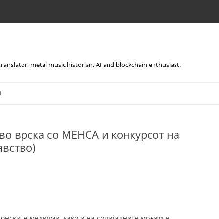
, translator, metal music historian, AI and blockchain enthusiast.
Skip
to
T
content
 врска со МЕНСА и конкурсот на
авство)
онските медиуми, како и на социјалните мрежи е