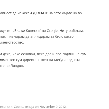
јавност да искажам
ДЕМАНТ
на сето објавено во
култет „Блаже Конески“ во Скопје. Ниту работам,
, пак, планирам да аплицирам за било какво
 министерство.
 дека, иако основач, веќе две и пол години не сум
 моментов сум директен член на Меѓународната
ште во Лондон.
едонски
,
Соопштенија
on
November 9, 2012
.