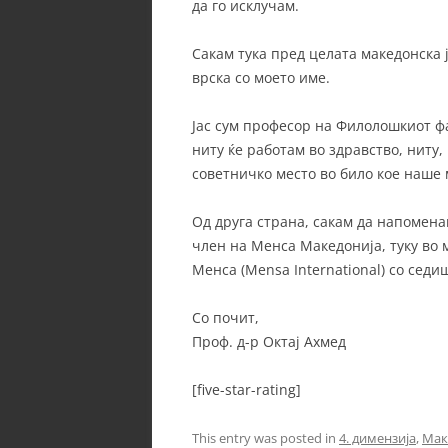
да го исклучам.
Сакам тука пред целата македонска 
врска со моето име.
Јас сум професор на Филолошкиот фа
ниту ќе работам во здравство, ниту
советничко место во било кое наше
Од друга страна, сакам да напоменам
член на Менса Македонија, туку во
Менса (Mensa International) со седи
Со почит,
Проф. д-р Октај Ахмед
[five-star-rating]
This entry was posted in
4. димензија
,
Мак