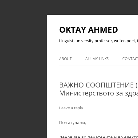
OKTAY AHMED
Linguist, university professor, writer, poet
ABOUT
ALL MY LINKS
CONTAC
ВАЖНО СООПШТЕНИЕ (во
Министерството за здр
Leave a reply
Почитувани,
Деновиве во печатените и во електр