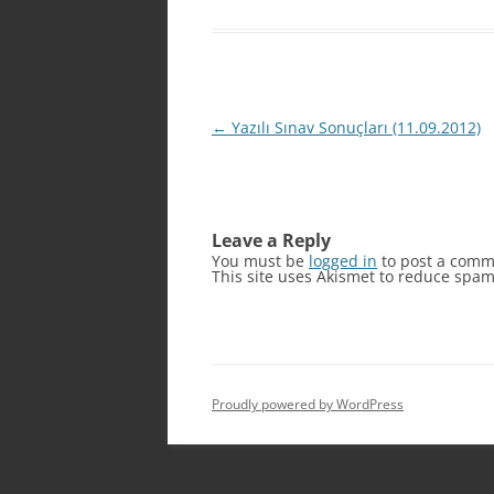
Post
←
Yazılı Sınav Sonuçları (11.09.2012)
navigation
Leave a Reply
You must be
logged in
to post a comm
This site uses Akismet to reduce spa
Proudly powered by WordPress