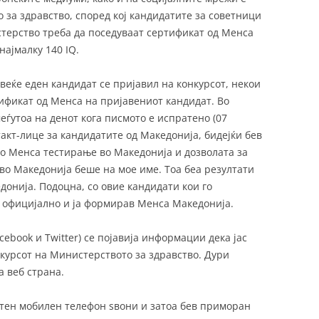
 за здравство, според кој кандидатите за советници
стерство треба да поседуваат сертификат од Менса
најмалку 140 IQ.
веќе еден кандидат се пријавил на конкурсот, некои
ификат од Менса на пријавениот кандидат. Во
еѓутоа на денот кога писмото е испратено (07
такт-лице за кандидатите од Македонија, бидејќи бев
о Менса тестирање во Македонија и дозволата за
о Македонија беше на мое име. Тоа беа резултати
онија. Подоцна, со овие кандидати кои го
, официјално и ја формирав Менса Македонија.
cebook и Twitter) се појавија информации дека јас
нкурсот на Министерството за здравство. Дури
 веб страна.
атен мобилен телефон ѕвони и затоа бев приморан