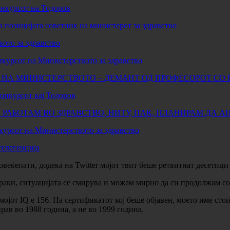
онкурсот на Тодоров
а позицијата советник на министерот за здравство
вото за здравство
нкурсот на Министерството за здравство
 НА МИНИСТЕРСТВОТО – ДЕМАНТ ОД ПРОФЕСОРОТ СО I
онкурсот кај Тодоров
Е РАБОТАМ ВО ЗДРАВСТВО, НИТУ, ПАК, ПЛАНИРАМ ДА 
курсот на Министерството за здравство
телегенција
веќепати, додека на Twitter мојот твит беше ретвитнат десетици
раки, ситуацијата се смирува и можам мирно да си продолжам со
ојот IQ e 156. На сертификатот кој беше објавен, моето име стои 
тирав во 1988 година, а не во 1999 година.