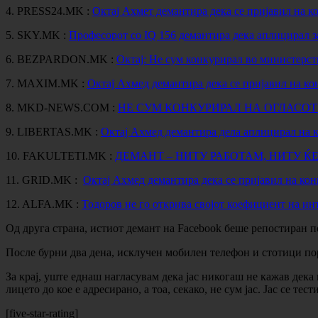
4. PRESS24.MK :
Октај Ахмет демантира дека се пријавил на к
5. SKY.MK :
Професорот со IQ 156 демантира дека аплицирал з
6. BEZPARDON.MK :
Октај: Не сум конкурирал во министерст
7. MAXIM.MK :
Октај Ахмед демантира дека се пријавил на ко
8. MKD-NEWS.COM :
НЕ СУМ КОНКУРИРАЛ НА ОГЛАСОТ
9. LIBERTAS.MK :
Октај Ахмед демантира дела аплицирал на к
10. FAKULTETI.MK :
ДЕМАНТ – НИТУ РАБОТАМ, НИТУ Ќ
11. GRID.MK :
Октај Ахмед демантира дека се пријавил на кон
12. ALFA.MK :
Тодоров не го открива својот коефициент на ин
Од друга страна, истиот демант на Facebook беше репостиран по
После бурни два дена, исклучен мобилен телефон и стотици по
За крај, уште еднаш нагласувам дека јас никогаш не кажав дека м
лицето до кое е адресирано, а тоа, секако, не сум јас. Јас се тес
[five-star-rating]