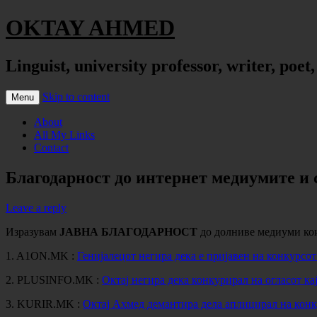
OKTAY AHMED
Linguist, university professor, writer, poet
Skip to content
Menu
About
All My Links
Contact
Благодарност до интернет медиумите и
Leave a reply
Изразувам
ЈАВНА БЛАГОДАРНОСТ
до долниве медиуми кои
1. A1ON.MK :
Генијалецот негира дека е пријавен на конкурсо
2. PLUSINFO.MK :
Октај негира дека конкурирал на огласот ка
3. KURIR.MK :
Октај Ахмед демантира дела аплицирал на кон