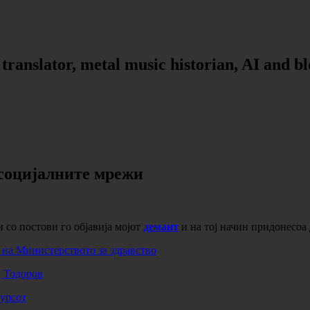
, translator, metal music historian, AI and b
 социјалните мрежи
 со постови го објавија мојот
демант
и на тој начин придонесоа 
т на Министерството за здравство
ј Тодоров
курсот