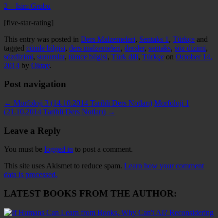
2 – Isim Grubu
[five-star-rating]
This entry was posted in
Ders Malzemeleri
,
Sentaks 1
,
Türkçe
and
tagged
cümle bilgisi
,
ders malzemeleri
,
dersler
,
sentaks
,
söz dizimi
,
sözdizimi
,
sunumlar
,
tümce bilgisi
,
Türk dili
,
Türkçe
on
October 14,
2014
by
Oktay
.
Post navigation
←
Morfoloji 3 (14.10.2014 Tarihli Ders Notları)
Morfoloji 1
(21.10.2014 Tarihli Ders Notları)
→
Leave a Reply
You must be
logged in
to post a comment.
This site uses Akismet to reduce spam.
Learn how your comment
data is processed.
LATEST BOOKS FROM THE AUTHOR: