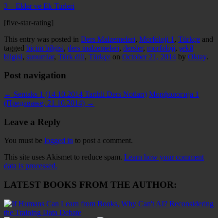
3 – Ekler ve Ek Turleri
[five-star-rating]
This entry was posted in
Ders Malzemeleri
,
Morfoloji 1
,
Türkçe
and
tagged
biçim bilgisi
,
ders malzemeleri
,
dersler
,
morfoloji
,
şekil
bilgisi
,
sunumlar
,
Türk dili
,
Türkçe
on
October 21, 2014
by
Oktay
.
Post navigation
←
Sentaks 1 (14.10.2014 Tarihli Ders Notları)
Морфологија 1
(Предавање, 21.10.2014)
→
Leave a Reply
You must be
logged in
to post a comment.
This site uses Akismet to reduce spam.
Learn how your comment
data is processed.
LATEST BOOKS FROM THE AUTHOR: