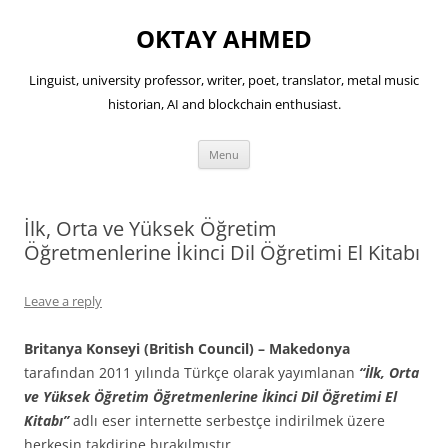
OKTAY AHMED
Linguist, university professor, writer, poet, translator, metal music
historian, AI and blockchain enthusiast.
Skip
Menu
to
content
İlk, Orta ve Yüksek Öğretim
Öğretmenlerine İkinci Dil Öğretimi El Kitabı
Leave a reply
Britanya Konseyi (British Council) – Makedonya
tarafından 2011 yılında Türkçe olarak yayımlanan
“İlk, Orta
ve Yüksek Öğretim Öğretmenlerine İkinci Dil Öğretimi El
Kitabı”
adlı eser internette serbestçe indirilmek üzere
herkesin takdirine bırakılmıştır.