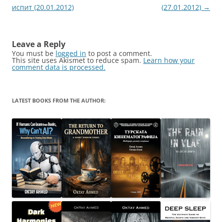
navigation
испит (20.01.2012)
(27.01.2012)
→
Leave a Reply
You must be
logged in
to post a comment.
This site uses Akismet to reduce spam.
Learn how your
comment data is processed.
LATEST BOOKS FROM THE AUTHOR: