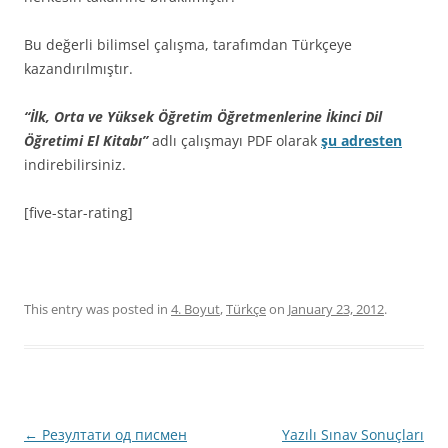
Bu değerli bilimsel çalışma, tarafımdan Türkçeye
kazandırılmıştır.
“İlk, Orta ve Yüksek Öğretim Öğretmenlerine İkinci Dil
Öğretimi El Kitabı”
adlı çalışmayı PDF olarak
şu adresten
indirebilirsiniz.
[five-star-rating]
This entry was posted in
4. Boyut
,
Türkçe
on
January 23, 2012
.
Post
←
Резултати од писмен
Yazılı Sınav Sonuçları