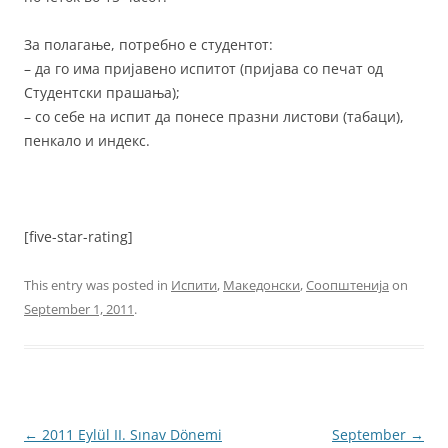
За полагање, потребно е студентот:
– да го има пријавено испитот (пријава со печат од
Студентски прашања);
– со себе на испит да понесе празни листови (табаци),
пенкало и индекс.
[five-star-rating]
This entry was posted in
Испити
,
Македонски
,
Соопштенија
on
September 1, 2011
.
Post
←
2011 Eylül II. Sınav Dönemi
September
→