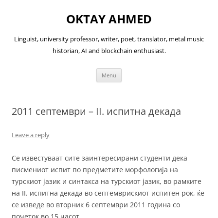
OKTAY AHMED
Linguist, university professor, writer, poet, translator, metal music
historian, AI and blockchain enthusiast.
Skip
Menu
to
content
2011 септември – II. испитна декада
Leave a reply
Се известуваат сите заинтересирани студенти дека
писмениот испит по предметите морфологија на
турскиот јазик и синтакса на турскиот јазик, во рамките
на II. испитна декада во септемврискиот испитен рок, ќе
се изведе во вторник 6 септември 2011 година со
почеток во 15 часот.