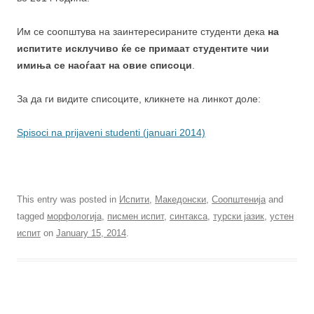
Им се соопштува на заинтересираните студенти дека
на
испитите исклучиво ќе се примаат студентите чии
имиња се наоѓаат на овие списоци
.
За да ги видите списоците, кликнете на линкот доле:
Spisoci na prijaveni studenti (januari 2014)
This entry was posted in
Испити
,
Македонски
,
Соопштенија
and
tagged
морфологија
,
писмен испит
,
синтакса
,
турски јазик
,
устен
испит
on
January 15, 2014
.