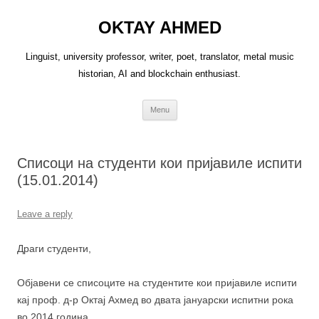
OKTAY AHMED
Linguist, university professor, writer, poet, translator, metal music
historian, AI and blockchain enthusiast.
Skip
Menu
to
content
Списоци на студенти кои пријавиле испити
(15.01.2014)
Leave a reply
Драги студенти,
Објавени се списоците на студентите кои пријавиле испити
кај проф. д-р Октај Ахмед во двата јануарски испитни рока
во 2014 година.