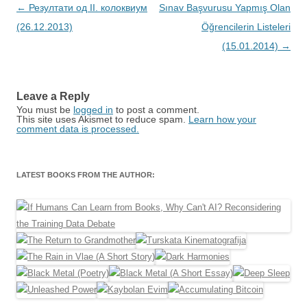
Post
←
Резултати од II. колоквиум
Sınav Başvurusu Yapmış Olan
navigation
(26.12.2013)
Öğrencilerin Listeleri
(15.01.2014)
→
Leave a Reply
You must be
logged in
to post a comment.
This site uses Akismet to reduce spam.
Learn how your
comment data is processed.
LATEST BOOKS FROM THE AUTHOR: