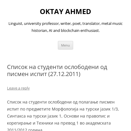
OKTAY AHMED
Linguist, university professor, writer, poet, translator, metal music
historian, AI and blockchain enthusiast.
Skip
Menu
to
content
Список на студенти ослободени од
писмен испит (27.12.2011)
Leave a reply
Список на студенти ослободени од полагање писмен
испит по предметите Морфологија на турски јазик 1/3,
Синтакса на турски јазик 1, Основи на правопис и
корегирање и Техники на превод 1 во академската
2011/2012 година.