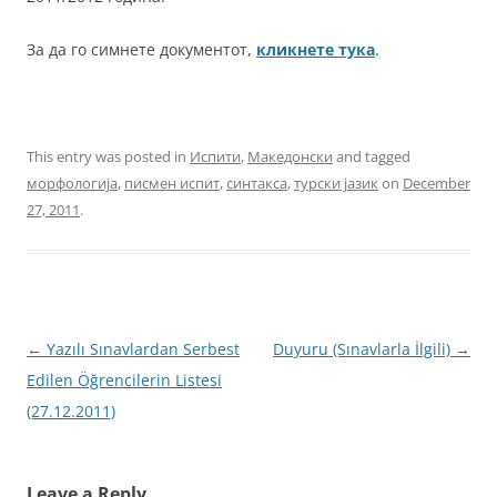
За да го симнете документот,
кликнете тука
.
This entry was posted in
Испити
,
Македонски
and tagged
морфологија
,
писмен испит
,
синтакса
,
турски јазик
on
December
27, 2011
.
Post
←
Yazılı Sınavlardan Serbest
Duyuru (Sınavlarla İlgili)
→
navigation
Edilen Öğrencilerin Listesi
(27.12.2011)
Leave a Reply