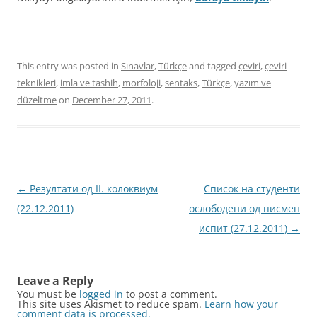
This entry was posted in
Sınavlar
,
Türkçe
and tagged
çeviri
,
çeviri
teknikleri
,
imla ve tashih
,
morfoloji
,
sentaks
,
Türkçe
,
yazım ve
düzeltme
on
December 27, 2011
.
Post
←
Резултати од II. колоквиум
Список на студенти
navigation
(22.12.2011)
ослободени од писмен
испит (27.12.2011)
→
Leave a Reply
You must be
logged in
to post a comment.
This site uses Akismet to reduce spam.
Learn how your
comment data is processed.