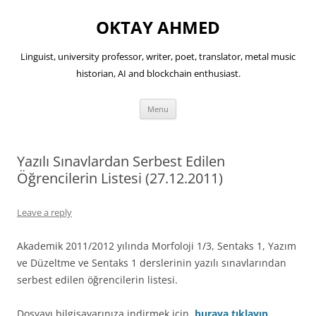
OKTAY AHMED
Linguist, university professor, writer, poet, translator, metal music
historian, AI and blockchain enthusiast.
Skip
Menu
to
content
Yazılı Sınavlardan Serbest Edilen
Öğrencilerin Listesi (27.12.2011)
Leave a reply
Akademik 2011/2012 yılında Morfoloji 1/3, Sentaks 1, Yazım
ve Düzeltme ve Sentaks 1 derslerinin yazılı sınavlarından
serbest edilen öğrencilerin listesi.
Dosyayı bilgisayarınıza indirmek için,
buraya tıklayın
.