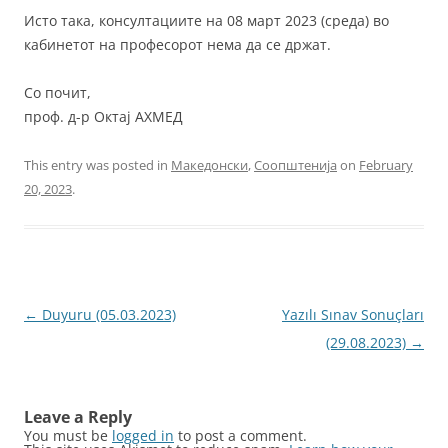
Исто така, консултациите на 08 март 2023 (среда) во
кабинетот на професорот нема да се држат.
Со почит,
проф. д-р Октај АХМЕД
This entry was posted in
Македонски
,
Соопштенија
on
February
20, 2023
.
Post
←
Duyuru (05.03.2023)
Yazılı Sınav Sonuçları
navigation
(29.08.2023)
→
Leave a Reply
You must be
logged in
to post a comment.