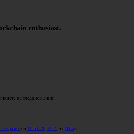
lockchain enthusiast.
кликнете на следниов линк:
рски јазик
on
March 29, 2015
by
Oktay
.