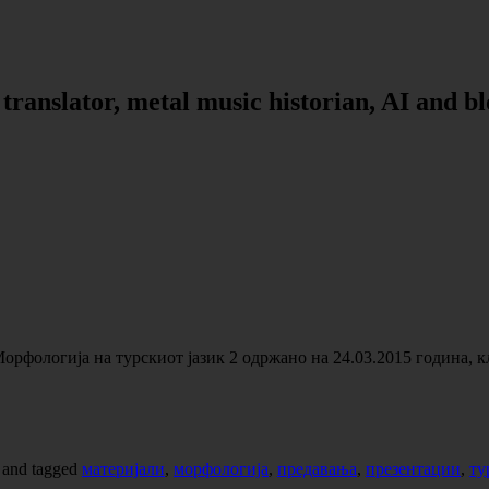
, translator, metal music historian, AI and b
Морфологија на турскиот јазик 2 одржано на 24.03.2015 година, 
and tagged
материјали
,
морфологија
,
предавања
,
презентации
,
ту