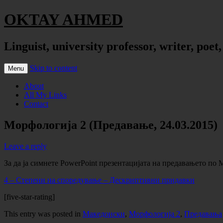
OKTAY AHMED
Linguist, university professor, writer, poet
Skip to content
Menu
About
All My Links
Contact
Морфологија 2 (Предавање, 24.03.2015)
Leave a reply
За да ја симнете PowerPoint презентацијата на предавањето по 
4 – Степени на споредување – Дескриптивни придавки
[five-star-rating]
This entry was posted in
Македонски
,
Морфологија 2
,
Предавања