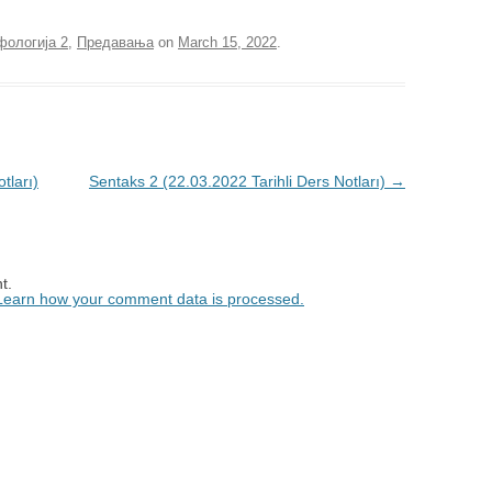
ологија 2
,
Предавања
on
March 15, 2022
.
tları)
Sentaks 2 (22.03.2022 Tarihli Ders Notları)
→
t.
Learn how your comment data is processed.