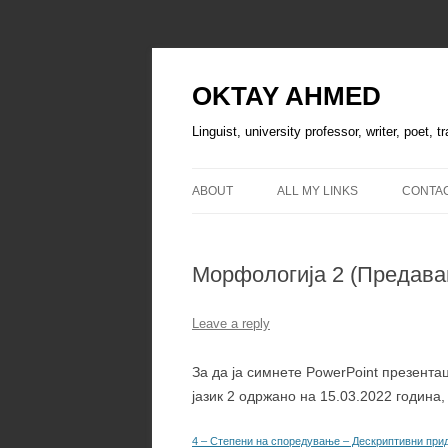
OKTAY AHMED
Linguist, university professor, writer, poet, 
ABOUT
ALL MY LINKS
CONTA
Морфологија 2 (Предавањ
Leave a reply
За да ја симнете PowerPoint презента
јазик 2 одржано на 15.03.2022 година,
4 – Степени на споредување – Дескриптивни при