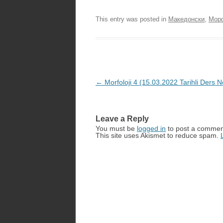
This entry was posted in
Македонски
,
Морф
Post
←
Morfoloji 4 (15.03.2022 Tarihli Ders No
navigation
Leave a Reply
You must be
logged in
to post a commen
This site uses Akismet to reduce spam.