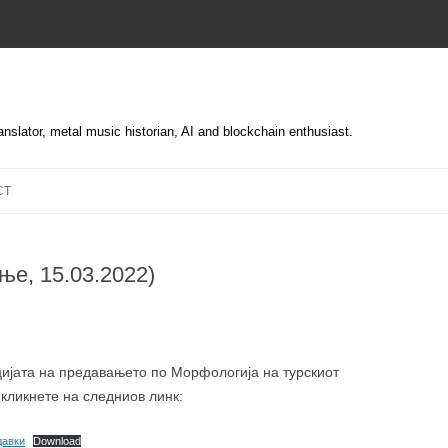
translator, metal music historian, AI and blockchain enthusiast.
Skip
to
CT
content
е, 15.03.2022)
цијата на предавањето по Морфологија на турскиот
 кликнете на следниов линк:
давки
Download