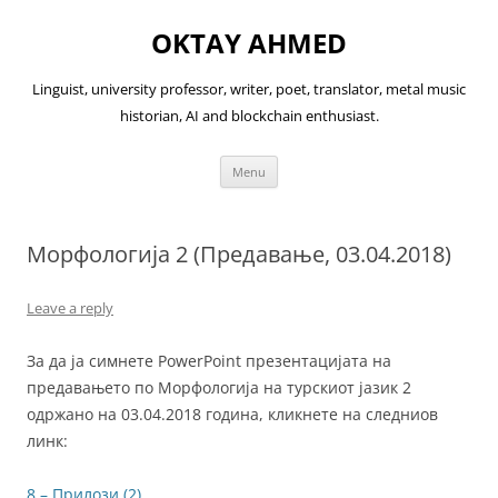
OKTAY AHMED
Linguist, university professor, writer, poet, translator, metal music
historian, AI and blockchain enthusiast.
Skip
Menu
to
content
Морфологија 2 (Предавање, 03.04.2018)
Leave a reply
За да ја симнете PowerPoint презентацијата на
предавањето по Морфологија на турскиот јазик 2
одржано на 03.04.2018 година, кликнете на следниов
линк:
8 – Прилози (2)