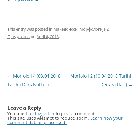
This entry was posted in
Македонски
,
Морфологија 2
,
Предавања
on
April 8, 2018
.
Post
←
Morfoloji 4 (03.04.2018
Morfoloji 2 (10.04.2018 Tarihli
navigation
Tarihli Ders Notları)
Ders Notları)
→
Leave a Reply
You must be
logged in
to post a comment.
This site uses Akismet to reduce spam.
Learn how your
comment data is processed.