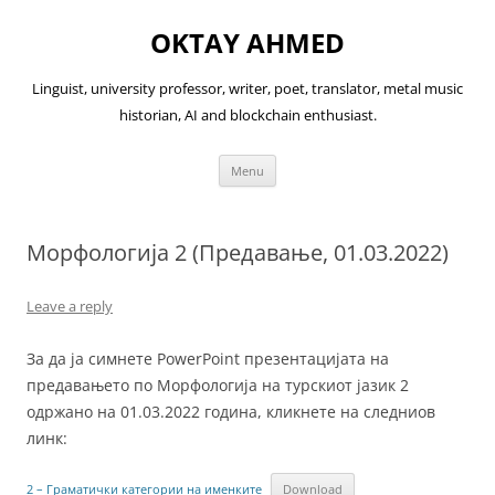
OKTAY AHMED
Linguist, university professor, writer, poet, translator, metal music
historian, AI and blockchain enthusiast.
Skip
Menu
to
content
Морфологија 2 (Предавање, 01.03.2022)
Leave a reply
За да ја симнете PowerPoint презентацијата на
предавањето по Морфологија на турскиот јазик 2
одржано на 01.03.2022 година, кликнете на следниов
линк:
2 – Граматички категории на именките
Download