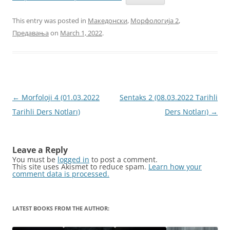
This entry was posted in
Македонски
,
Морфологија 2
,
Предавања
on
March 1, 2022
.
Post
←
Morfoloji 4 (01.03.2022
Sentaks 2 (08.03.2022 Tarihli
navigation
Tarihli Ders Notları)
Ders Notları)
→
Leave a Reply
You must be
logged in
to post a comment.
This site uses Akismet to reduce spam.
Learn how your
comment data is processed.
LATEST BOOKS FROM THE AUTHOR: