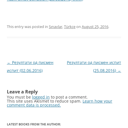
This entry was posted in
Sınavlar
,
Türkçe
on
August 25, 2016
.
Post
←
Резултати од писмен
Резултати од писмен испит
navigation
испит (02.06.2016)
(25.08.2016)
→
Leave a Reply
You must be
logged in
to post a comment.
This site uses Akismet to reduce spam.
Learn how your
comment data is processed.
LATEST BOOKS FROM THE AUTHOR: