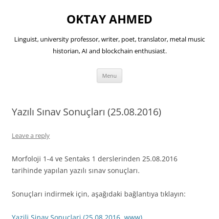
OKTAY AHMED
Linguist, university professor, writer, poet, translator, metal music
historian, AI and blockchain enthusiast.
Skip
Menu
to
content
Yazılı Sınav Sonuçları (25.08.2016)
Leave a reply
Morfoloji 1-4 ve Sentaks 1 derslerinden 25.08.2016
tarihinde yapılan yazılı sınav sonuçları.
Sonuçları indirmek için, aşağıdaki bağlantıya tıklayın:
Yazili Sinav Sonuclari (25.08.2016, www)