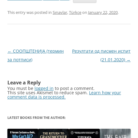
This entry was posted in
Sınavlar
,
Türkçe
on
January 22, 2020
.
Post
←
СООПШТЕНИЈА (термин
Резултати од писмен испит
navigation
за потписи)
(21.01.2020)
→
Leave a Reply
You must be
logged in
to post a comment.
This site uses Akismet to reduce spam.
Learn how your
comment data is processed.
LATEST BOOKS FROM THE AUTHOR: