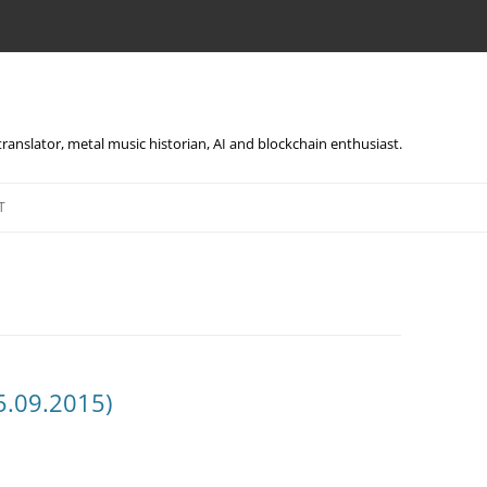
, translator, metal music historian, AI and blockchain enthusiast.
Skip
to
T
content
.09.2015)