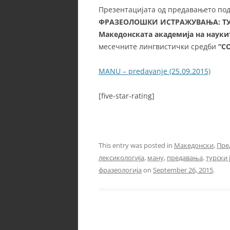
Презентацијата од предавањето по
ФРАЗЕОЛОШКИ ИСТРАЖУВАЊА: ТУ
Македонската академија на науки
месечните лингвистички средби
“C
MANU – predavanje (25.09.2015)
[five-star-rating]
This entry was posted in
Македонски
,
Пре
лексикологија
,
ману
,
предавања
,
турски 
фразеологија
on
September 26, 2015
.