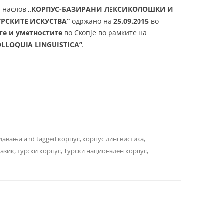
д наслов
„КОРПУС-БАЗИРАНИ ЛЕКСИКОЛОШКИ И
РСКИТЕ ИСКУСТВА“
одржано на
25.09.2015
во
те и уметностите
во Скопје во рамките на
OLLOQUIA LINGUISTICA”
.
давања
and tagged
корпус
,
корпус лингвистика
,
јазик
,
турски корпус
,
Турски национален корпус
,