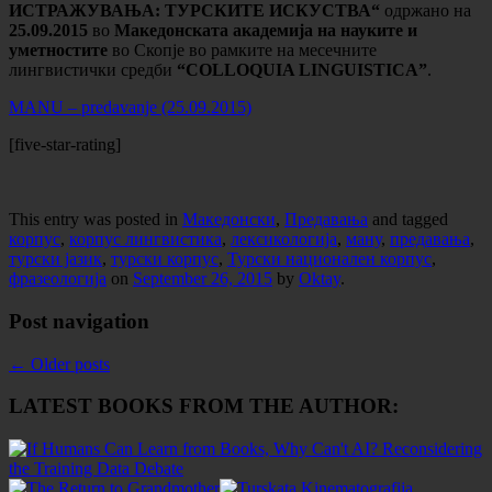
ИСТРАЖУВАЊА: ТУРСКИТЕ ИСКУСТВА“
одржано на
25.09.2015
во
Македонската академија на науките и
уметностите
во Скопје во рамките на месечните
лингвистички средби
“COLLOQUIA LINGUISTICA”
.
MANU – predavanje (25.09.2015)
[five-star-rating]
This entry was posted in
Македонски
,
Предавања
and tagged
корпус
,
корпус лингвистика
,
лексикологија
,
ману
,
предавања
,
турски јазик
,
турски корпус
,
Турски национален корпус
,
фразеологија
on
September 26, 2015
by
Oktay
.
Post navigation
←
Older posts
LATEST BOOKS FROM THE AUTHOR: