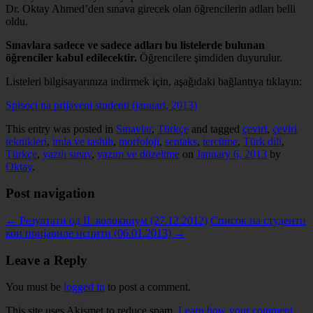
Dr. Oktay Ahmed’den sınava girecek olan öğrencilerin adları belli
oldu.
Sınavlara sadece ve sadece adları bu listelerde bulunan
öğrenciler kabul edilecektir.
Öğrencilere şimdiden duyurulur.
Listeleri bilgisayarınıza indirmek için, aşağıdaki bağlantıya tıklayın:
Spisoci na prijaveni studenti (januari, 2013)
This entry was posted in
Sınavlar
,
Türkçe
and tagged
çeviri
,
çeviri
teknikleri
,
imla ve tashih
,
morfoloji
,
sentaks
,
tercüme
,
Türk dili
,
Türkçe
,
yazılı sınav
,
yazım ve düzeltme
on
January 6, 2013
by
Oktay
.
Post navigation
←
Резултати од II. колоквиум (27.12.2012)
Список на студенти
кои пријавиле испити (06.01.2013)
→
Leave a Reply
You must be
logged in
to post a comment.
This site uses Akismet to reduce spam.
Learn how your comment