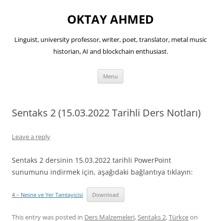
OKTAY AHMED
Linguist, university professor, writer, poet, translator, metal music
historian, AI and blockchain enthusiast.
Skip
Menu
to
content
Sentaks 2 (15.03.2022 Tarihli Ders Notları)
Leave a reply
Sentaks 2 dersinin 15.03.2022 tarihli PowerPoint
sunumunu indirmek için, aşağıdaki bağlantıya tıklayın:
4 – Nesne ve Yer Tamlayicisi
Download
This entry was posted in
Ders Malzemeleri
,
Sentaks 2
,
Türkçe
on