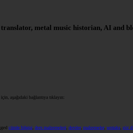
, translator, metal music historian, AI and b
çin, aşağıdaki bağlantıya tıklayın:
gged
cümle bilgisi
,
ders malzemeleri
,
dersler
,
malzemeler
,
sentaks
,
söz d