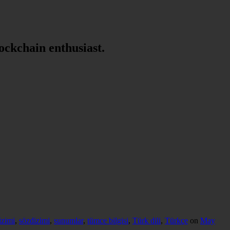
lockchain enthusiast.
izimi
,
sözdizimi
,
sunumlar
,
tümce bilgisi
,
Türk dili
,
Türkçe
on
May