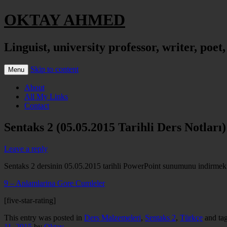
OKTAY AHMED
Linguist, university professor, writer, poet
Skip to content
Menu
About
All My Links
Contact
Sentaks 2 (05.05.2015 Tarihli Ders Notları)
Leave a reply
Sentaks 2 dersinin 05.05.2015 tarihli PowerPoint sunumunu indirmek i
9 – Anlamlarina Gore Cumleler
[five-star-rating]
This entry was posted in
Ders Malzemeleri
,
Sentaks 2
,
Türkçe
and ta
11, 2015
by
Oktay
.