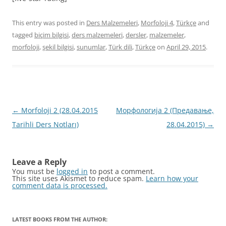
This entry was posted in
Ders Malzemeleri
,
Morfoloji 4
,
Türkçe
and
tagged
biçim bilgisi
,
ders malzemeleri
,
dersler
,
malzemeler
,
morfoloji
,
şekil bilgisi
,
sunumlar
,
Türk dili
,
Türkçe
on
April 29, 2015
.
Post
←
Morfoloji 2 (28.04.2015
Морфологија 2 (Предавање,
navigation
Tarihli Ders Notları)
28.04.2015)
→
Leave a Reply
You must be
logged in
to post a comment.
This site uses Akismet to reduce spam.
Learn how your
comment data is processed.
LATEST BOOKS FROM THE AUTHOR: