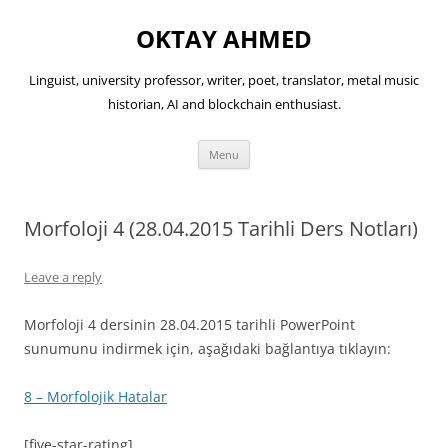
OKTAY AHMED
Linguist, university professor, writer, poet, translator, metal music
historian, AI and blockchain enthusiast.
Skip
Menu
to
content
Morfoloji 4 (28.04.2015 Tarihli Ders Notları)
Leave a reply
Morfoloji 4 dersinin 28.04.2015 tarihli PowerPoint
sunumunu indirmek için, aşağıdaki bağlantıya tıklayın:
8 – Morfolojik Hatalar
[five-star-rating]