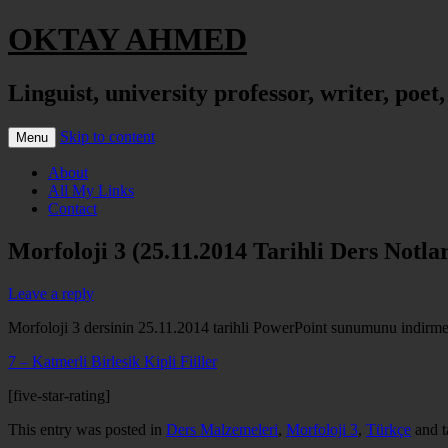
OKTAY AHMED
Linguist, university professor, writer, poet
Skip to content
Menu
About
All My Links
Contact
Morfoloji 3 (25.11.2014 Tarihli Ders Notlar
Leave a reply
Morfoloji 3 dersinin 25.11.2014 tarihli PowerPoint sunumunu indirmek 
7 – Katmerli Birlesik Kipli Fiiller
[five-star-rating]
This entry was posted in
Ders Malzemeleri
,
Morfoloji 3
,
Türkçe
and 