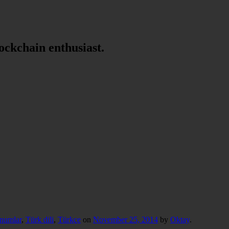
lockchain enthusiast.
numlar
,
Türk dili
,
Türkçe
on
November 25, 2014
by
Oktay
.