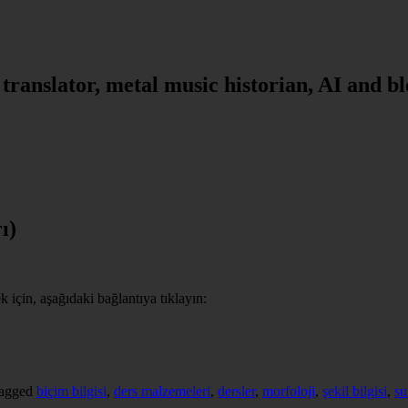
, translator, metal music historian, AI and b
ı)
için, aşağıdaki bağlantıya tıklayın:
tagged
biçim bilgisi
,
ders malzemeleri
,
dersler
,
morfoloji
,
şekil bilgisi
,
su