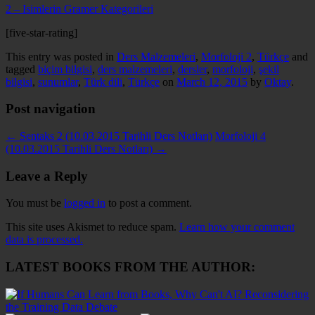
2 – Isimlerin Gramer Kategorileri
[five-star-rating]
This entry was posted in
Ders Malzemeleri
,
Morfoloji 2
,
Türkçe
and
tagged
biçim bilgisi
,
ders malzemeleri
,
dersler
,
morfoloji
,
şekil
bilgisi
,
sunumlar
,
Türk dili
,
Türkçe
on
March 12, 2015
by
Oktay
.
Post navigation
←
Sentaks 2 (10.03.2015 Tarihli Ders Notları)
Morfoloji 4
(10.03.2015 Tarihli Ders Notları)
→
Leave a Reply
You must be
logged in
to post a comment.
This site uses Akismet to reduce spam.
Learn how your comment
data is processed.
LATEST BOOKS FROM THE AUTHOR: