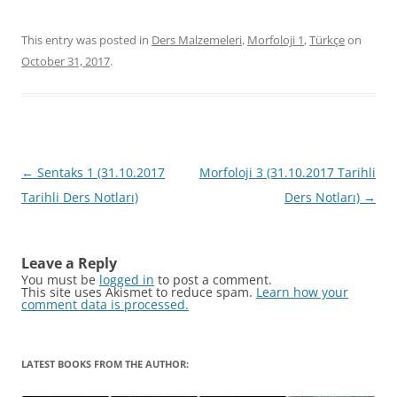
This entry was posted in
Ders Malzemeleri
,
Morfoloji 1
,
Türkçe
on
October 31, 2017
.
Post
←
Sentaks 1 (31.10.2017
Morfoloji 3 (31.10.2017 Tarihli
navigation
Tarihli Ders Notları)
Ders Notları)
→
Leave a Reply
You must be
logged in
to post a comment.
This site uses Akismet to reduce spam.
Learn how your
comment data is processed.
LATEST BOOKS FROM THE AUTHOR: