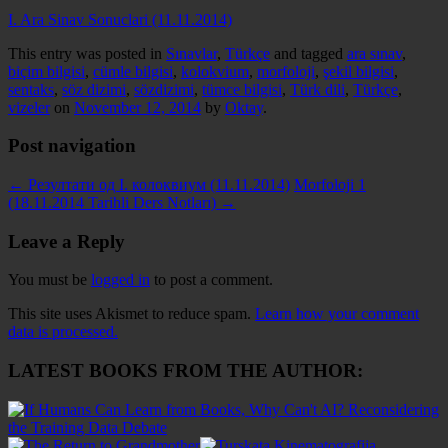
I. Ara Sinav Sonuclari (11.11.2014)
This entry was posted in
Sınavlar
,
Türkçe
and tagged
ara sınav
,
biçim bilgisi
,
cümle bilgisi
,
kolokvium
,
morfoloji
,
şekil bilgisi
,
sentaks
,
söz dizimi
,
sözdizimi
,
tümce bilgisi
,
Türk dili
,
Türkçe
,
vizeler
on
November 12, 2014
by
Oktay
.
Post navigation
←
Резултати од I. колоквиум (11.11.2014)
Morfoloji 1
(18.11.2014 Tarihli Ders Notları)
→
Leave a Reply
You must be
logged in
to post a comment.
This site uses Akismet to reduce spam.
Learn how your comment
data is processed.
LATEST BOOKS FROM THE AUTHOR: