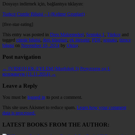
Dosyayı indirmek için, bağlantıya tıklayın:
Turkce Cumle Bilgisi – I (Kelime Gruplari)
[five-star-rating]
This entry was posted in
Ders Malzemeleri
,
Sentaks 1
,
Türkçe
and
tagged
cümle bilgisi
,
ders kitapları
,
ek literatür
,
PDF
,
sentaks
,
tümce
bilgisi
on
November 10, 2014
by
Oktay
.
Post navigation
←
[VIDEO] EK-EYLEM (Morfoloji 3)
Резултати од I.
колоквиум (11.11.2014)
→
Leave a Reply
You must be
logged in
to post a comment.
This site uses Akismet to reduce spam.
Learn how your comment
data is processed.
LATEST BOOKS FROM THE AUTHOR: