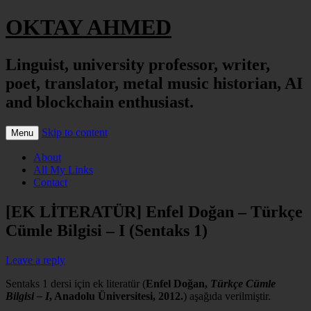
OKTAY AHMED
Linguist, university professor, writer,
poet, translator, metal music historian, AI
and blockchain enthusiast.
Skip to content
Menu
About
All My Links
Contact
[EK LİTERATÜR] Enfel Doğan – Türkçe
Cümle Bilgisi – I (Sentaks 1)
Leave a reply
Sentaks 1 dersi için ek literatür (
Enfel Doğan,
Türkçe Cümle
Bilgisi – I
, Anadolu Üniversitesi, 2012.
) aşağıda verilmiştir.