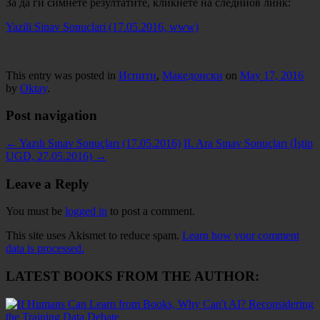
За да ги симнете резултатите, кликнете на следниов линк:
Yazili Sinav Sonuclari (17.05.2016, www)
This entry was posted in
Испити
,
Македонски
on
May 17, 2016
by
Oktay
.
Post navigation
←
Yazılı Sınav Sonuçları (17.05.2016)
II. Ara Sınav Sonuçları (İştip
UGD, 27.05.2016)
→
Leave a Reply
You must be
logged in
to post a comment.
This site uses Akismet to reduce spam.
Learn how your comment
data is processed.
LATEST BOOKS FROM THE AUTHOR: