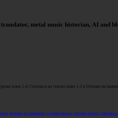
, translator, metal music historian, AI and b
рски јазик 1-4, Синтакса на турски јазик 1-2 и Основи на право
гија
,
основи на правопис и корегирање
,
писмен испит
,
синтакса