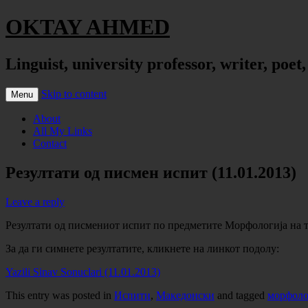
OKTAY AHMED
Linguist, university professor, writer, poet
Skip to content
Menu
About
All My Links
Contact
Резултати од писмен испит (11.01.2013)
Leave a reply
Резултати од писмениот испит по предметите Морфологија на ту
За да ги симнете резултатите, кликнете на линкот подолу:
Yazili Sinav Sonuclari (11.01.2013)
This entry was posted in
Испити
,
Македонски
and tagged
морфоло