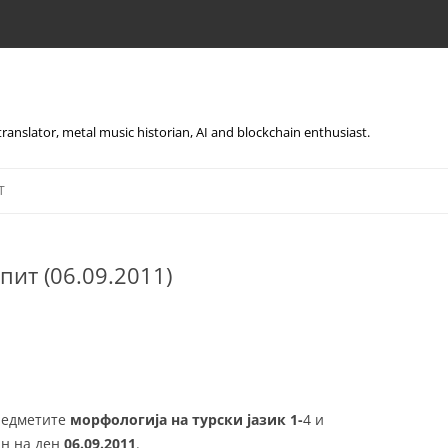
, translator, metal music historian, AI and blockchain enthusiast.
Skip
to
T
content
пит (06.09.2011)
предметите
морфологија на турски јазик 1-
4 и
н на ден
06.09.2011
.