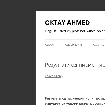
OKTAY AHMED
Linguist, university professor, writer, poet
ABOUT
ALL MY LINKS
CONTAC
Резултати од писмен ис
Leave a reply
Резултати од писмениот испит по 
синтакса на турски јазик 1-2
одржа