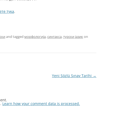
ете тука
.
ски
and tagged
морфологија
,
синтакса
,
турски јазик
on
Yeni Sözlü Sınav Tarihi
→
ent.
m.
Learn how your comment data is processed.