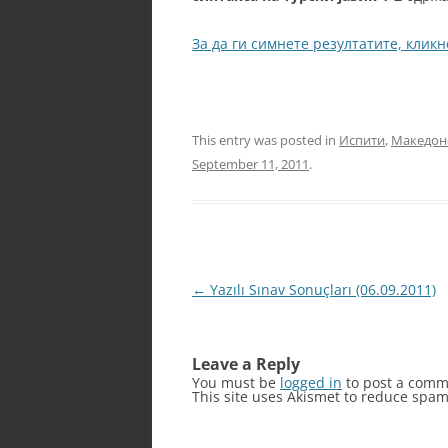
За да ги симнете резултатите, кликн
This entry was posted in
Испити
,
Македон
September 11, 2011
.
Post
←
Yazılı Sınav Sonuçları (06.09.2011)
navigation
Leave a Reply
You must be
logged in
to post a comm
This site uses Akismet to reduce spa