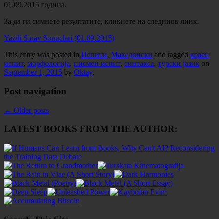
01.09.2015 година.
За да ги симнете резултатите, кликнете на следниов линк:
Yazili Sinav Sonuclari (01.09.2015)
This entry was posted in
Испити
,
Македонски
and tagged
краен
испит
,
морфологија
,
писмен испит
,
синтакса
,
турски јазик
on
September 1, 2015
by
Oktay
.
Post navigation
←
Older posts
LATEST BOOKS FROM THE AUTHOR: