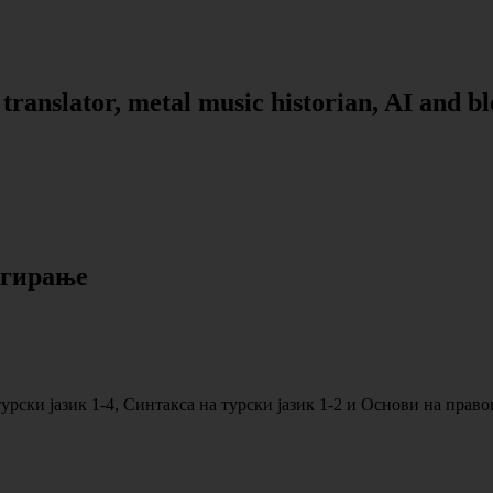
, translator, metal music historian, AI and b
егирање
рски јазик 1-4, Синтакса на турски јазик 1-2 и Основи на право