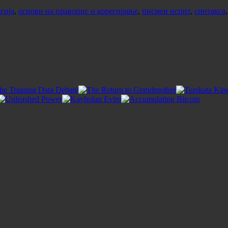
гија
,
основи на правопис и корегирање
,
писмен испит
,
синтакса