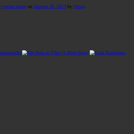
,
турски јазик
on
January 28, 2013
by
Oktay
.