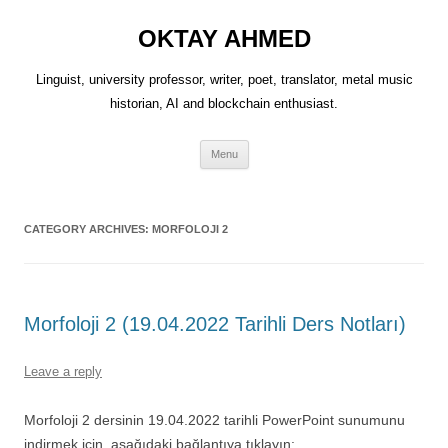
OKTAY AHMED
Linguist, university professor, writer, poet, translator, metal music
historian, AI and blockchain enthusiast.
Skip
Menu
to
content
CATEGORY ARCHIVES:
MORFOLOJI 2
Morfoloji 2 (19.04.2022 Tarihli Ders Notları)
Leave a reply
Morfoloji 2 dersinin 19.04.2022 tarihli PowerPoint sunumunu
indirmek için, aşağıdaki bağlantıya tıklayın: