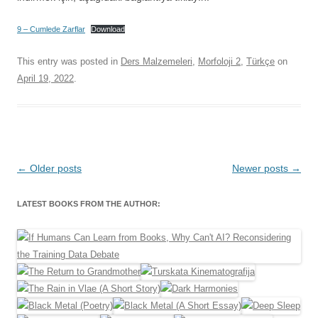
9 – Cumlede Zarflar
Download
This entry was posted in
Ders Malzemeleri
,
Morfoloji 2
,
Türkçe
on
April 19, 2022
.
Post
←
Older posts
Newer posts
→
navigation
LATEST BOOKS FROM THE AUTHOR: