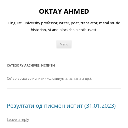
OKTAY AHMED
Linguist, university professor, writer, poet, translator, metal music
historian, AI and blockchain enthusiast.
Skip
Menu
to
content
CATEGORY ARCHIVES:
ИСПИТИ
Се’ во врска со испити (колоквиуми, испити и др.).
Резултати од писмен испит (31.01.2023)
Leave a reply