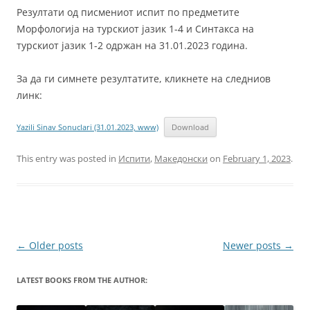
Резултати од писмениот испит по предметите
Морфологија на турскиот јазик 1-4 и Синтакса на
турскиот јазик 1-2 одржан на 31.01.2023 година.
За да ги симнете резултатите, кликнете на следниов
линк:
Yazili Sinav Sonuclari (31.01.2023, www)
Download
This entry was posted in
Испити
,
Македонски
on
February 1, 2023
.
Post
←
Older posts
Newer posts
→
navigation
LATEST BOOKS FROM THE AUTHOR: