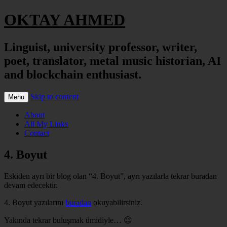
OKTAY AHMED
Linguist, university professor, writer,
poet, translator, metal music historian, AI
and blockchain enthusiast.
Skip to content
Menu
About
All My Links
Contact
4. Boyut
Eskiden ayrı bir blog olan “4. Boyut”, ayrı yazılarla tekrar buradan
devam edecektir.
4. Boyut yazılarını
buradan
okuyabilirsiniz.
Yakında tekrar buluşmak ümidiyle… 😉