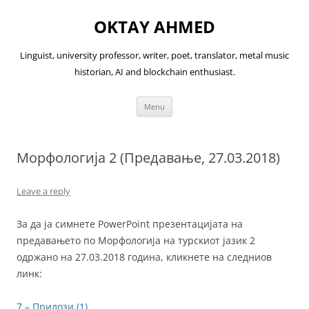
OKTAY AHMED
Linguist, university professor, writer, poet, translator, metal music
historian, AI and blockchain enthusiast.
Skip
Menu
to
content
Морфологија 2 (Предавање, 27.03.2018)
Leave a reply
За да ја симнете PowerPoint презентацијата на
предавањето по Морфологија на турскиот јазик 2
одржано на 27.03.2018 година, кликнете на следниов
линк:
7 – Прилози (1)