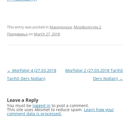
This entry was posted in
Македонски
,
Морфологија 2
,
Предавања
on
March 27, 2018
.
Post
←
Morfoloji 4 (27.03.2018
Morfoloji 2 (27.03.2018 Tarihli
navigation
Tarihli Ders Notları)
Ders Notları)
→
Leave a Reply
You must be
logged in
to post a comment.
This site uses Akismet to reduce spam.
Learn how your
comment data is processed.